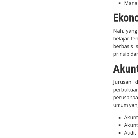
Mana
Ekono
Nah, yang
belajar te
berbasis 
prinsip da
Akun
Jurusan d
perbukuan
perusahaan
umum yang 
Akunt
Akunt
Audit