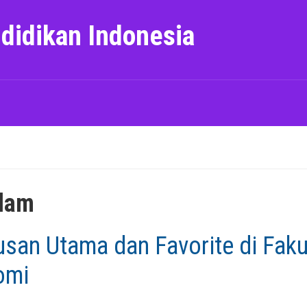
didikan Indonesia
slam
usan Utama dan Favorite di Faku
omi