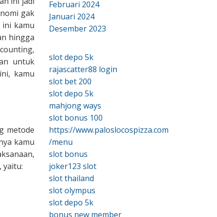
n ini jadi
Februari 2024
konomi gak
Januari 2024
 ini kamu
Desember 2023
an hingga
counting,
slot depo 5k
han untuk
rajascatter88 login
ini, kamu
slot bet 200
slot depo 5k
mahjong ways
slot bonus 100
https://www.paloslocospizza.com
ng metode
/menu
mnya kamu
slot bonus
aksanaan,
joker123 slot
 yaitu:
slot thailand
slot olympus
slot depo 5k
bonus new member