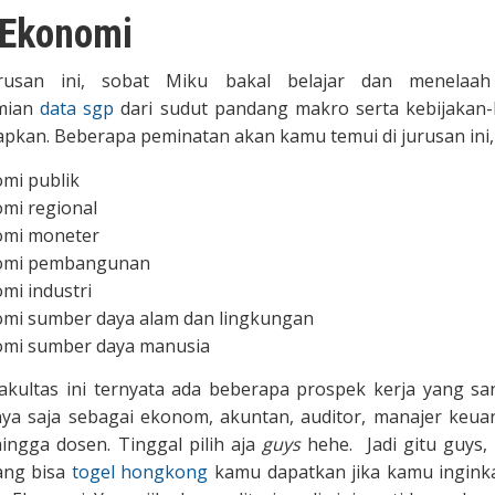
 Ekonomi
rusan ini, sobat Miku bakal belajar dan menelaah
mian
data sgp
dari sudut pandang makro serta kebijakan-
apkan. Beberapa peminatan akan kamu temui di jurusan ini, 
mi publik
mi regional
mi moneter
omi pembangunan
mi industri
mi sumber daya alam dan lingkungan
mi sumber daya manusia
fakultas ini ternyata ada beberapa prospek kerja yang sa
nya saja sebagai ekonom, akuntan, auditor, manajer keuan
 hingga dosen. Tinggal pilih aja
guys
hehe. Jadi gitu guys, 
ang bisa
togel hongkong
kamu dapatkan jika kamu ingin