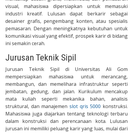
visual, mahasiswa dipersiapkan untuk memasuki
industri kreatif. Lulusan dapat berkarir sebagai
desainer grafis, pengembang konten, atau spesialis
pemasaran. Dengan meningkatnya kebutuhan untuk
komunikasi visual yang efektif, prospek karir di bidang
ini semakin cerah.
Jurusan Teknik Sipil
Jurusan Teknik Sipil di Universitas Ali Gom
mempersiapkan mahasiswa untuk merancang,
membangun, dan memelihara infrastruktur seperti
jembatan, gedung, dan jalan. Kurikulum mencakup
mata kuliah seperti mekanika bahan, analisis
struktural, dan manajemen
slot qris 5000
konstruksi.
Mahasiswa juga diajarkan tentang teknologi terbaru
dalam konstruksi dan perencanaan kota. Lulusan
jurusan ini memiliki peluang karir yang luas, mulai dari