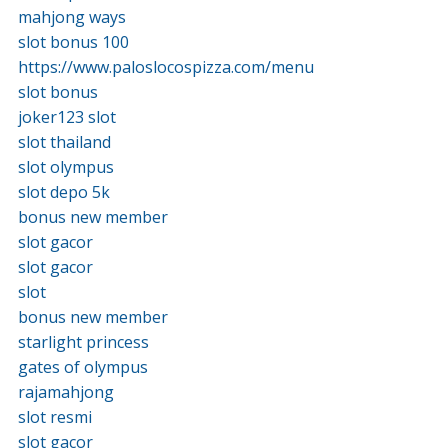
mahjong ways
slot bonus 100
https://www.paloslocospizza.com/menu
slot bonus
joker123 slot
slot thailand
slot olympus
slot depo 5k
bonus new member
slot gacor
slot gacor
slot
bonus new member
starlight princess
gates of olympus
rajamahjong
slot resmi
slot gacor