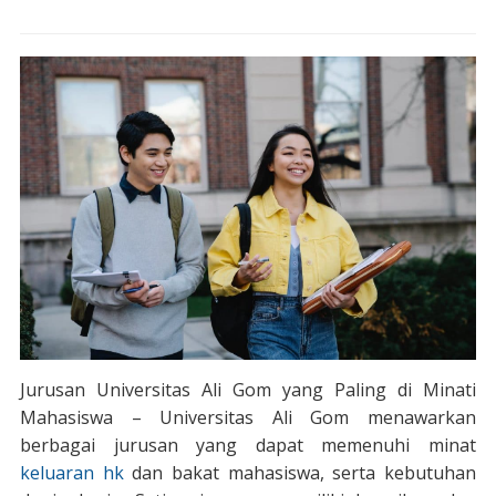
Jurusan Universitas Ali Gom yang Paling di Minati
Mahasiswa – Universitas Ali Gom menawarkan
berbagai jurusan yang dapat memenuhi minat
keluaran hk
dan bakat mahasiswa, serta kebutuhan